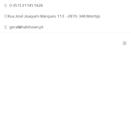
(+351) 211451426
Rua José Joaquim Marques 113 - 2870-348 Montijo
geral@habitown.pt
≡