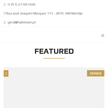
(+351) 211451426
Rua José Joaquim Marques 113 - 2870-348 Montijo
geral@habitown.pt
≡
FEATURED
VENDA