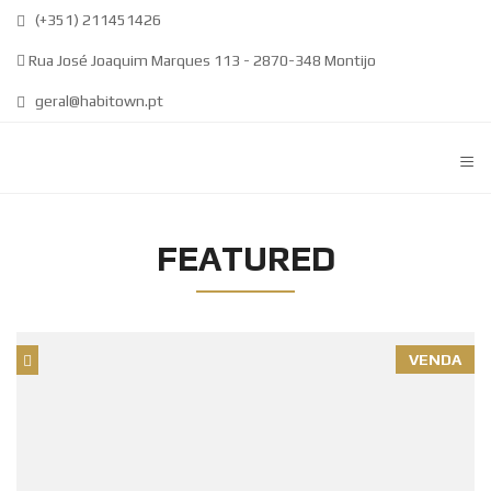
(+351) 211451426
Rua José Joaquim Marques 113 - 2870-348 Montijo
geral@habitown.pt
≡
FEATURED
VENDA