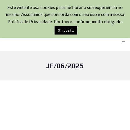
(+351) 211451426
Este website usa cookies para melhorar a sua experiência no
mesmo. Assumimos que concorda com o seu uso e com a nossa
Rua José Joaquim Marques 113 - 2870-348 Montijo
Política de Privacidade. Por favor confirme, muito obrigado.
geral@habitown.pt
Sim aceito.
≡
JF/06/2025