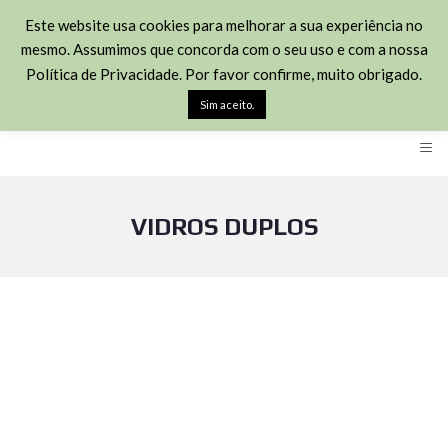
(+351) 211451426
Este website usa cookies para melhorar a sua experiência no
mesmo. Assumimos que concorda com o seu uso e com a nossa
Rua José Joaquim Marques 113 - 2870-348 Montijo
Política de Privacidade. Por favor confirme, muito obrigado.
geral@habitown.pt
Sim aceito.
≡
VIDROS DUPLOS