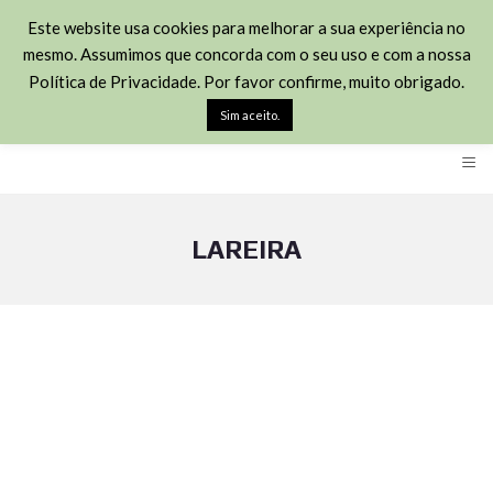
(+351) 211451426
Este website usa cookies para melhorar a sua experiência no
mesmo. Assumimos que concorda com o seu uso e com a nossa
Rua José Joaquim Marques 113 - 2870-348 Montijo
Política de Privacidade. Por favor confirme, muito obrigado.
geral@habitown.pt
Sim aceito.
≡
LAREIRA