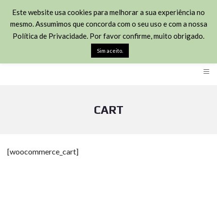
(+351) 211451426
Este website usa cookies para melhorar a sua experiência no
mesmo. Assumimos que concorda com o seu uso e com a nossa
Rua José Joaquim Marques 113 - 2870-348 Montijo
Política de Privacidade. Por favor confirme, muito obrigado.
geral@habitown.pt
Sim aceito.
≡
CART
[woocommerce_cart]